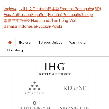
Inglés
العربية
中文
Deutsch
日本語
Français
Português(BR)
Español
Italiano
Español (España)
Português
Türkçe
繁體中文
한국어
Nederlands
ไทย
Tiếng Việt
Bahasa Indonesia
Русский
Polski
Explorar
Estados Unidos
Washington
Ellensburg