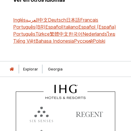
Inglés
العربية
中文
Deutsch
日本語
Français
Português(BR)
Español
Italiano
Español (España)
Português
Türkçe
繁體中文
한국어
Nederlands
ไทย
Tiếng Việt
Bahasa Indonesia
Русский
Polski
Explorar
Georgia