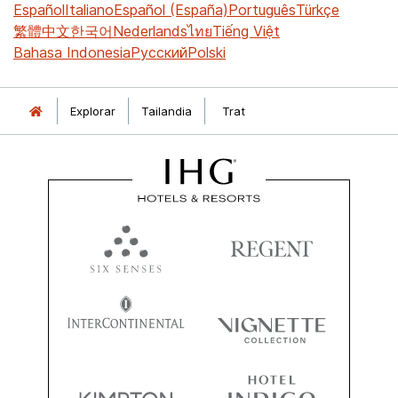
Español
Italiano
Español (España)
Português
Türkçe
繁體中文
한국어
Nederlands
ไทย
Tiếng Việt
Bahasa Indonesia
Русский
Polski
Explorar
Tailandia
Trat