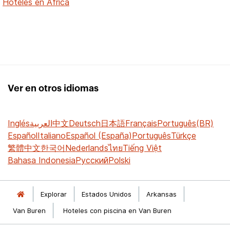
Hoteles en África
Ver en otros idiomas
Inglés
العربية
中文
Deutsch
日本語
Français
Português(BR)
Español
Italiano
Español (España)
Português
Türkçe
繁體中文
한국어
Nederlands
ไทย
Tiếng Việt
Bahasa Indonesia
Русский
Polski
Explorar
Estados Unidos
Arkansas
Van Buren
Hoteles con piscina en Van Buren