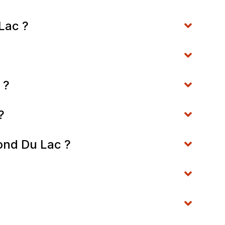
Lac ?
 ?
?
ond Du Lac ?