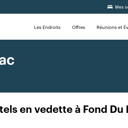
Mes s
Les Endroits
Offres
Réunions et 
Lac
tels en vedette à Fond Du 