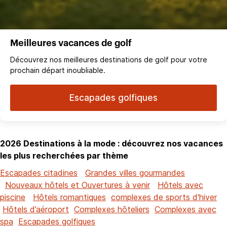
Meilleures vacances de golf
Découvrez nos meilleures destinations de golf pour votre
prochain départ inoubliable.
Escapades golfiques
2026 Destinations à la mode : découvrez nos vacances
les plus recherchées par thème
Escapades citadines
Grandes villes gourmandes
Nouveaux hôtels et Ouvertures à venir
Hôtels avec
piscine
Hôtels romantiques
complexes de sports d'hiver
Hôtels d’aéroport
Complexes hôteliers
Complexes avec
spa
Escapades golfiques