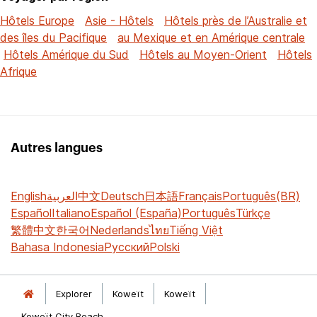
Hôtels Europe
Asie - Hôtels
Hôtels près de l’Australie et
des îles du Pacifique
au Mexique et en Amérique centrale
Hôtels Amérique du Sud
Hôtels au Moyen-Orient
Hôtels
Afrique
Autres langues
English
العربية
中文
Deutsch
日本語
Français
Português(BR)
Español
Italiano
Español (España)
Português
Türkçe
繁體中文
한국어
Nederlands
ไทย
Tiếng Việt
Bahasa Indonesia
Русский
Polski
Explorer
Koweït
Koweït
Koweït City Beach