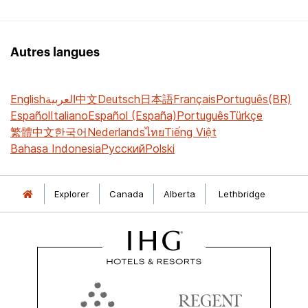
Autres langues
English
العربية
中文
Deutsch
日本語
Français
Português(BR)
Español
Italiano
Español (España)
Português
Türkçe
繁體中文
한국어
Nederlands
ไทย
Tiếng Việt
Bahasa Indonesia
Русский
Polski
Explorer
Canada
Alberta
Lethbridge