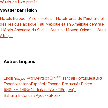
hôtels de luxe primés
Voyager par région
Hôtels Europe
Asie - Hôtels
Hôtels près de l’Australie et
des îles du Pacifique
au Mexique et en Amérique centrale
Hôtels Amérique du Sud
Hôtels au Moyen-Orient
Hôtels
Afrique
Autres langues
English
العربية
中文
Deutsch
日本語
Français
Português(BR)
Español
Italiano
Español (España)
Português
Türkçe
繁體中文
한국어
Nederlands
ไทย
Tiếng Việt
Bahasa Indonesia
Русский
Polski