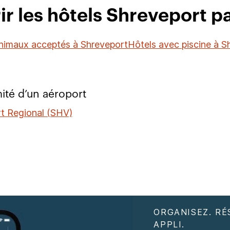
r les hôtels Shreveport pa
nimaux acceptés à Shreveport
Hôtels avec piscine à S
ité d’un aéroport
t Regional (SHV)
ORGANISEZ. RÉ
APPLI.