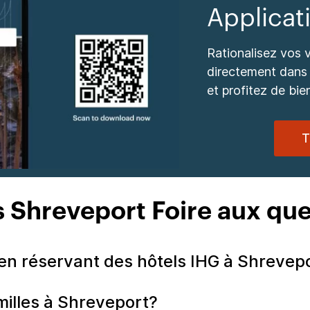
Applica
Rationalisez vos 
directement dans 
et profitez de bie
T
s Shreveport Foire aux que
n réservant des hôtels IHG à Shrevepo
milles à Shreveport?