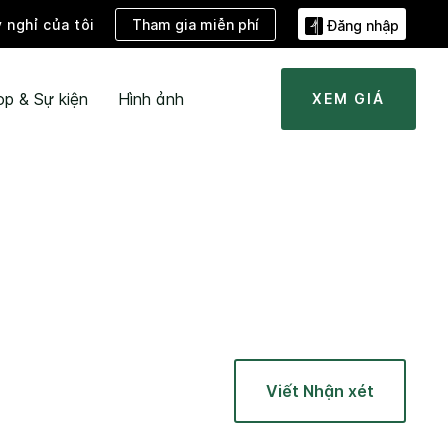
Tham gia miễn phí
ỳ nghỉ của tôi
Đăng nhập
ọp & Sự kiện
Hình ảnh
XEM GIÁ
Viết Nhận xét