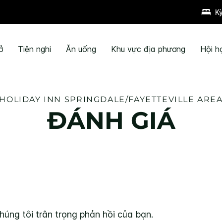
K
ở
Tiện nghi
Ăn uống
Khu vực địa phương
Hội h
HOLIDAY INN
SPRINGDALE/FAYETTEVILLE ARE
ĐÁNH GIÁ
húng tôi trân trọng phản hồi của bạn.