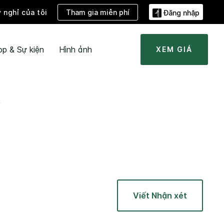
Tham gia miễn phí
ỳ nghỉ của tôi
Đăng nhập
ọp & Sự kiện
Hình ảnh
XEM GIÁ
A
Viết Nhận xét