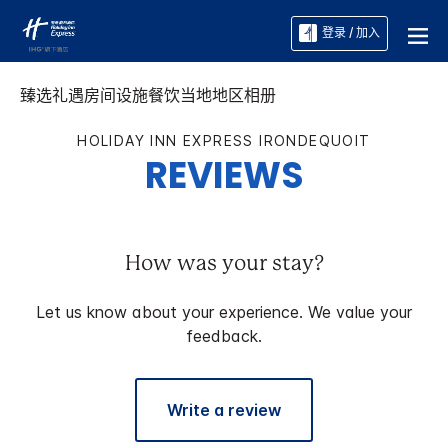
登录 / 加入
臻选礼遇
房间
设施
餐饮
当地地区
相册
HOLIDAY INN EXPRESS
IRONDEQUOIT
REVIEWS
How was your stay?
Let us know about your experience. We value your
feedback.
Write a review