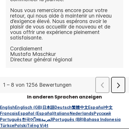
In anderen Sprachen anzeigen
English
Englisch (GB)
日本語
Deutsch
繁體中文
Español
中文
Français
Español (España)
Italiano
Nederlands
Русский
Português
한국어
ไทย
العربية
Português (BR)
Bahasa Indonesia
Türkçe
Polski
Tiếng Việt