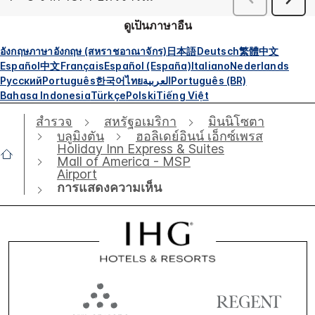
ดูเป็นภาษาอื่น
อังกฤษ
ภาษาอังกฤษ (สหราชอาณาจักร)
日本語
Deutsch
繁體中文
Español
中文
Français
Español (España)
Italiano
Nederlands
Русский
Português
한국어
ไทย
العربية
Português (BR)
Bahasa Indonesia
Türkçe
Polski
Tiếng Việt
สำรวจ
สหรัฐอเมริกา
มินนิโซตา
บลูมิงตัน
ฮอลิเดย์อินน์ เอ็กซ์เพรส
Holiday Inn Express & Suites
Mall of America - MSP
Airport
การแสดงความเห็น