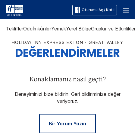
Oturumu Aç / Katıl
Teklifler
Oda
İmkânlar
Yemek
Yerel Bölge
Gruplar ve Etkinlikle
HOLIDAY INN EXPRESS
EXTON - GREAT VALLEY
DEĞERLENDİRMELER
Konaklamanız nasıl geçti?
Deneyiminizi bize bildirin. Geri bildiriminize değer
veriyoruz.
Bir Yorum Yazın