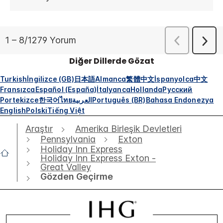
Diğer Dillerde Gözat
Turkish
İngilizce (GB)
日本語
Almanca
繁體中文
İspanyolca
中文
Fransızca
Español (España)
İtalyanca
Hollanda
Русский
Portekizce
한국어
ไทย
العربية
Português (BR)
Bahasa Endonezya
English
Polski
Tiếng Việt
Araştır
Amerika Birleşik Devletleri
Pennsylvania
Exton
Holiday Inn Express
Holiday Inn Express Exton -
Great Valley
Gözden Geçirme