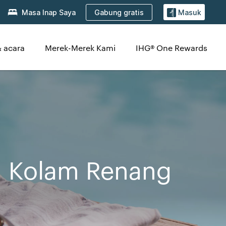
Gabung gratis
Masa Inap Saya
Masuk
 acara
Merek-Merek Kami
IHG® One Rewards
n Kolam Renang