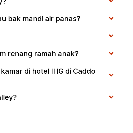
ey?
au bak mandi air panas?
olam renang ramah anak?
kamar di hotel IHG di Caddo
alley?