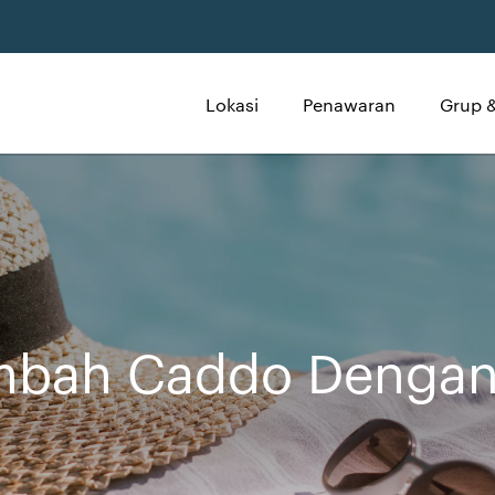
Lokasi
Penawaran
Grup &
embah Caddo Denga