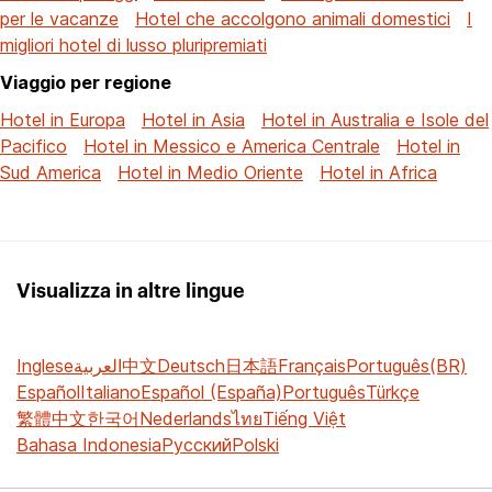
per le vacanze
Hotel che accolgono animali domestici
I
migliori hotel di lusso pluripremiati
Viaggio per regione
Hotel in Europa
Hotel in Asia
Hotel in Australia e Isole del
Pacifico
Hotel in Messico e America Centrale
Hotel in
Sud America
Hotel in Medio Oriente
Hotel in Africa
Visualizza in altre lingue
Inglese
العربية
中文
Deutsch
日本語
Français
Português(BR)
Español
Italiano
Español (España)
Português
Türkçe
繁體中文
한국어
Nederlands
ไทย
Tiếng Việt
Bahasa Indonesia
Русский
Polski