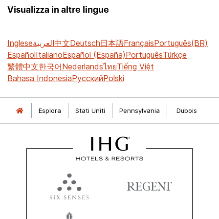
Visualizza in altre lingue
Inglese
العربية
中文
Deutsch
日本語
Français
Português(BR)
Español
Italiano
Español (España)
Português
Türkçe
繁體中文
한국어
Nederlands
ไทย
Tiếng Việt
Bahasa Indonesia
Русский
Polski
Esplora
Stati Uniti
Pennsylvania
Dubois