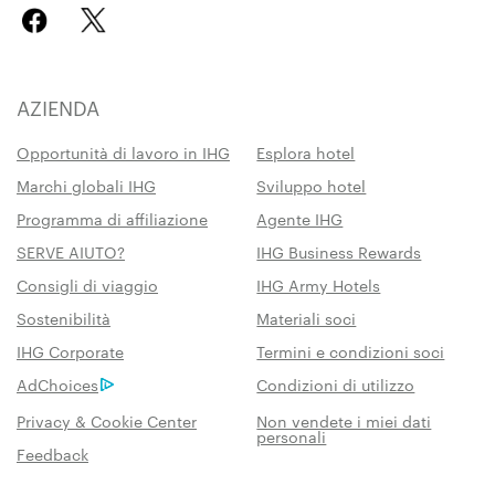
AZIENDA
Opportunità di lavoro in IHG
Esplora hotel
Marchi globali IHG
Sviluppo hotel
Programma di affiliazione
Agente IHG
SERVE AIUTO?
IHG Business Rewards
Consigli di viaggio
IHG Army Hotels
Sostenibilità
Materiali soci
IHG Corporate
Termini e condizioni soci
AdChoices
Condizioni di utilizzo
Privacy & Cookie Center
Non vendete i miei dati
personali
Feedback