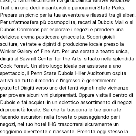
Lake, o fai un'escursione tra gli uccelli sul Beaver Meadow
Trail o in uno degli incantevoli e panoramici State Parks.
Prepara un picnic per la tua avventura e rilassati tra gli alberi.
Per un'atmosfera più cosmopolita, recati al Dubois Mall o al
Dubois Commons per esplorare i negozi e prendere una
deliziosa crema pasticcera ghiacciata. Scopri gioielli,
sculture, vetrate e dipinti di produzione locale presso la
Winkler Gallery of Fine Art. Per una serata a teatro unica,
dirigiti al Sawmill Center for the Arts, situato nella splendida
Cook Forest. Un altro luogo ideale per assistere a uno
spettacolo, il Penn State Dubois Hiller Auditorium ospita
artisti da tutto il mondo e l'ingresso è generalmente
gratuito! Dirigiti verso uno dei tanti vigneti nelle vicinanze
per provare alcuni vini pluripremiati. Oppure visita il centro di
Dubois e fai acquisti in un eclettico assortimento di negozi
di proprietà locale. Sia che tu trascorra le tue giornate
facendo escursioni nella foresta o passeggiando per i
negozi, nel tuo hotel IHG trascorrerai sicuramente un
soggiorno divertente e rilassante. Prenota oggi stesso la