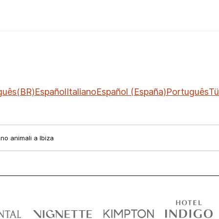
guês(BR)
Español
Italiano
Español (España)
Português
Tü
no animali a Ibiza