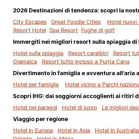
2026 Destinazioni di tendenza: scopri la nos
City Escapes
Great Foodie Cities
Hotel nuovi 
Resort Hotel
Spa Resort
Fughe di golf
Immergiti nei migliori resort sulla spiaggia di
Hotel sulla spiaggia
Resort caraibici
Resort tut
Giamaica
Resort tutto incluso a Punta Cana
Divertimento in famiglia e avventura all'aria 
Hotel per famiglie
Hotel vicino a Parchi nazional
Scopri IHG: dai soggiorni accoglienti ai ritiri d
Hotel nei paraggi
Hotel di lusso
Le migliori de
Viaggio per regione
Hotel in Europa
Hotel in Asia
Hotel in Australia
Oriente
Hotel in Africa