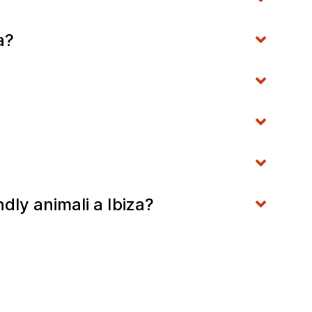
za?
ndly animali a Ibiza?