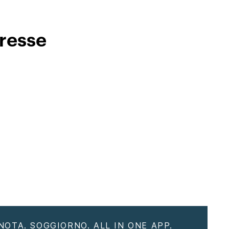
eresse
NOTA. SOGGIORNO. ALL IN ONE APP.