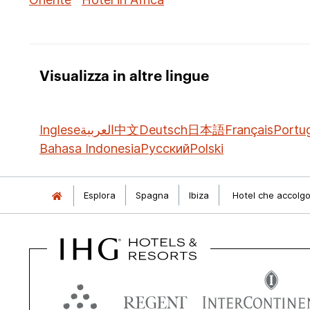
Visualizza in altre lingue
Inglese
العربية
中文
Deutsch
日本語
Français
Portu
Bahasa Indonesia
Русский
Polski
Esplora
Spagna
Ibiza
Hotel che accolgo