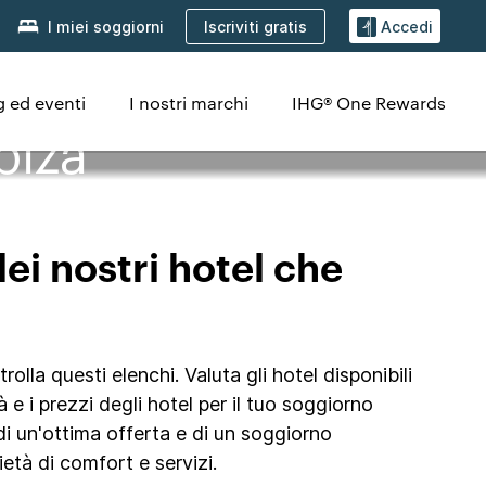
Iscriviti gratis
I miei soggiorni
Accedi
 ed eventi
I nostri marchi
IHG® One Rewards
biza
dei nostri hotel che
lla questi elenchi. Valuta gli hotel disponibili
tà e i prezzi degli hotel per il tuo soggiorno
di un'ottima offerta e di un soggiorno
età di comfort e servizi.