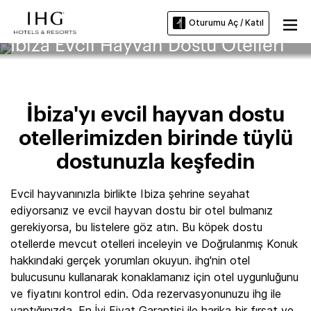
Oturumu Aç / Katıl
İbiza Evcil Hayvan Dostu Otelleri
İbiza'yı evcil hayvan dostu
otellerimizden birinde tüylü
dostunuzla keşfedin
Evcil hayvanınızla birlikte Ibiza şehrine seyahat
ediyorsanız ve evcil hayvan dostu bir otel bulmanız
gerekiyorsa, bu listelere göz atın. Bu köpek dostu
otellerde mevcut otelleri inceleyin ve Doğrulanmış Konuk
hakkındaki gerçek yorumları okuyun. ihg'nin otel
bulucusunu kullanarak konaklamanız için otel uygunluğunu
ve fiyatını kontrol edin. Oda rezervasyonunuzu ihg ile
yaptığınızda, En İyi Fiyat Garantisi ile harika bir fırsat ve