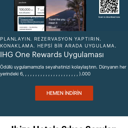
PLANLAYIN. REZERVASYON YAPTIRIN.
KONAKLAMA. HEPSI BIR ARADA UYGULAMA.
IHG One Rewards Uygulaması
Ödüllü uygulamamızla seyahatinizi kolaylaştırın. Dünyanın her
yerindeki 6, , , , , , , , , , , , , , , , , , , , , , ).000
HEMEN İNDIRIN