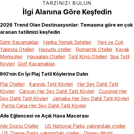
TARZINIZI BULUN
İlgi Alanına Göre Keşfedin
2026 Trend Olan Destinasyonlar: Temasına göre en çok
aranan tatilimizi keşfedin
Şehir Kaçamakları
Harika Yemek Şehirleri
Yeni ve Çok
Yakında Otelleri
Havuzlu oteller
Romantik Oteller
Kayak
Merkezleri
Havaalanı Otelleri
Tatil Köyü Otelleri
Spa Tatil
Köyleri
Golf Kaçamakları
IHG'nin En İyi Plaj Tatil Köylerine Dalın
Plaj Otelleri
Karayip Tatil Köyleri
Her Şey Dahil Tatil
Köyleri
Cancun Her Şey Dahil Tatil Köyleri
Cozumel Her
Şey Dahil Tatil Köyleri
Jamaika Her Şey Dahil Tatil Köyleri
Punta Cana Her Şey Dahil Tatil Köyleri
Aile Eğlencesi ve Açık Hava Macerası
Aile Dostu Oteller
US National Parks yakınındaki oteller
US Theme Parks yakınındaki oteller
Disney World