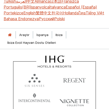
Turkish
العربية
中文
Almanca
日本語
Fransızca
Português(BR)
İspanyolca
İtalyanca
Español (España)
Portekizce
English
繁體中文
한국어
Hollanda
ไทย
Tiếng Việt
Bahasa Endonezya
Русский
Polski
Araştır
İspanya
Ibiza
İbiza Evcil Hayvan Dostu Otelleri