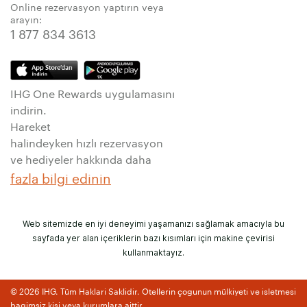
Online rezervasyon yaptırın veya
arayın:
1 877 834 3613
IHG One Rewards uygulamasını
indirin.
Hareket
halindeyken hızlı rezervasyon
ve hediyeler hakkında daha
fazla bilgi edinin
Web sitemizde en iyi deneyimi yaşamanızı sağlamak amacıyla bu
sayfada yer alan içeriklerin bazı kısımları için makine çevirisi
kullanmaktayız.
© 2026 IHG. Tüm Haklari Saklidir. Otellerin çogunun mülkiyeti ve isletmesi
bagimsiz kisi veya kurumlara aittir.