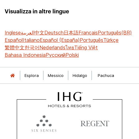
Visualizza in altre lingue
Inglese
العربية
中文
Deutsch
日本語
Français
Português(BR)
Español
Italiano
Español (España)
Português
Türkçe
繁體中文
한국어
Nederlands
ไทย
Tiếng Việt
Bahasa Indonesia
Русский
Polski
Esplora
Messico
Hidalgo
Pachuca