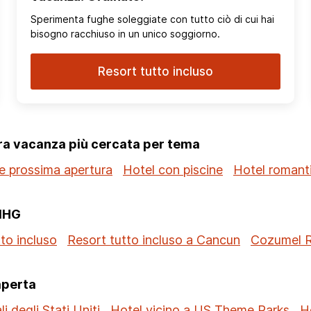
Sperimenta fughe soleggiate con tutto ciò di cui hai
bisogno racchiuso in un unico soggiorno.
Resort tutto incluso
tra vacanza più cercata per tema
e prossima apertura
Hotel con piscine
Hotel romanti
 IHG
to incluso
Resort tutto incluso a Cancun
Cozumel Re
aperta
i degli Stati Uniti
Hotel vicino a US Theme Parks
H