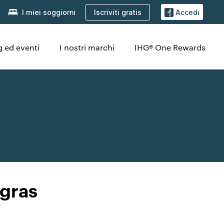
Iscriviti gratis
I miei soggiorni
Accedi
 ed eventi
I nostri marchi
IHG® One Rewards
egras