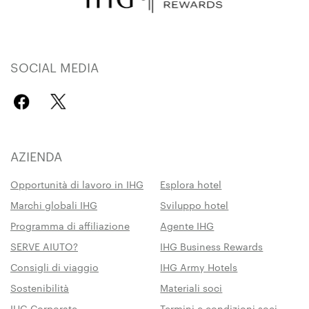
SOCIAL MEDIA
AZIENDA
Opportunità di lavoro in IHG
Esplora hotel
Marchi globali IHG
Sviluppo hotel
Programma di affiliazione
Agente IHG
SERVE AIUTO?
IHG Business Rewards
Consigli di viaggio
IHG Army Hotels
Sostenibilità
Materiali soci
IHG Corporate
Termini e condizioni soci