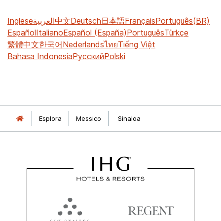
Inglese
العربية
中文
Deutsch
日本語
Français
Português(BR)
Español
Italiano
Español (España)
Português
Türkçe
繁體中文
한국어
Nederlands
ไทย
Tiếng Việt
Bahasa Indonesia
Русский
Polski
Esplora
Messico
Sinaloa