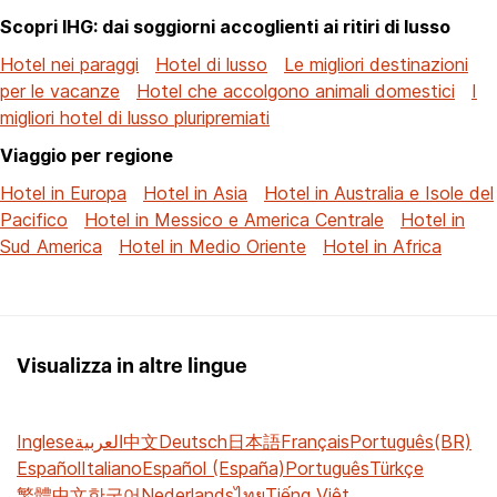
Scopri IHG: dai soggiorni accoglienti ai ritiri di lusso
Hotel nei paraggi
Hotel di lusso
Le migliori destinazioni
per le vacanze
Hotel che accolgono animali domestici
I
migliori hotel di lusso pluripremiati
Viaggio per regione
Hotel in Europa
Hotel in Asia
Hotel in Australia e Isole del
Pacifico
Hotel in Messico e America Centrale
Hotel in
Sud America
Hotel in Medio Oriente
Hotel in Africa
Visualizza in altre lingue
Inglese
العربية
中文
Deutsch
日本語
Français
Português(BR)
Español
Italiano
Español (España)
Português
Türkçe
繁體中文
한국어
Nederlands
ไทย
Tiếng Việt