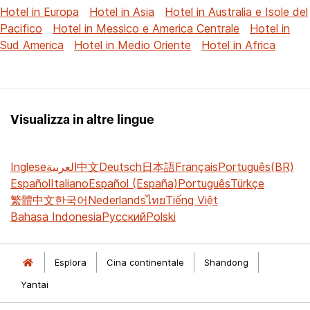
Hotel in Europa
Hotel in Asia
Hotel in Australia e Isole del
Pacifico
Hotel in Messico e America Centrale
Hotel in
Sud America
Hotel in Medio Oriente
Hotel in Africa
Visualizza in altre lingue
Inglese
العربية
中文
Deutsch
日本語
Français
Português(BR)
Español
Italiano
Español (España)
Português
Türkçe
繁體中文
한국어
Nederlands
ไทย
Tiếng Việt
Bahasa Indonesia
Русский
Polski
Esplora
Cina continentale
Shandong
Yantai