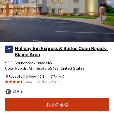
Holiday Inn Express & Suites Coon Rapids-
Blaine Area
9333 Springbrook Drive NW
Coon Rapids, Minnesota 55433, United States
Roseville市街地から10.81 mi (17.4 km)
4.67
1211件のレビュー
駐車場
料金の確認