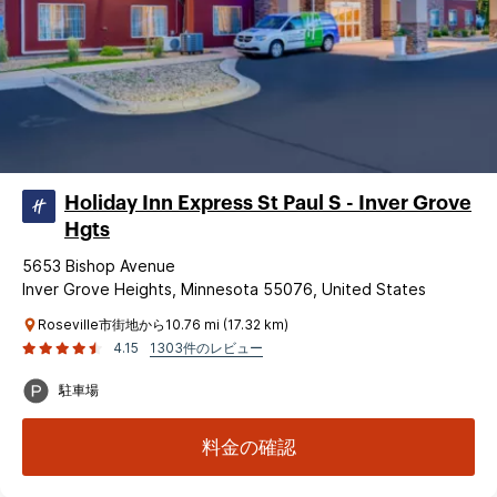
Holiday Inn Express St Paul S - Inver Grove
Hgts
5653 Bishop Avenue
Inver Grove Heights, Minnesota 55076, United States
Roseville市街地から10.76 mi (17.32 km)
4.15
1303件のレビュー
駐車場
料金の確認