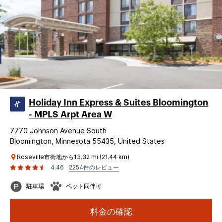
Holiday Inn Express & Suites Bloomington
- MPLS Arpt Area W
7770 Johnson Avenue South
Bloomington, Minnesota 55435, United States
Roseville市街地から13.32 mi (21.44 km)
4.46
2254件のレビュー
駐車場
ペット同伴可
料金の確認