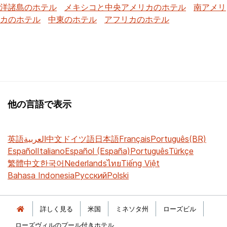
洋諸島のホテル
メキシコと中央アメリカのホテル
南アメリ
カのホテル
中東のホテル
アフリカのホテル
他の言語で表示
英語
العربية
中文
ドイツ語
日本語
Français
Português(BR)
Español
Italiano
Español (España)
Português
Türkçe
繁體中文
한국어
Nederlands
ไทย
Tiếng Việt
Bahasa Indonesia
Русский
Polski
詳しく見る
米国
ミネソタ州
ローズビル
ローズヴィルのプール付きホテル