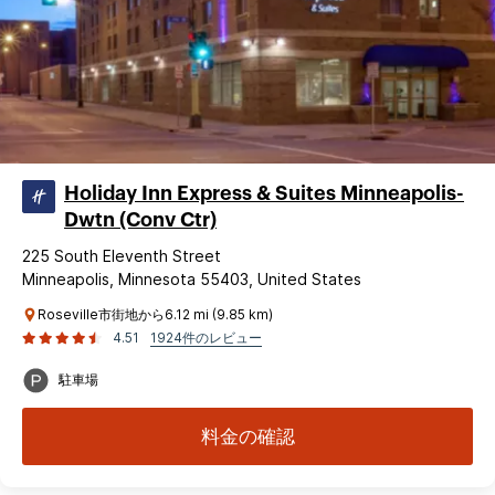
Holiday Inn Express & Suites Minneapolis-
Dwtn (Conv Ctr)
225 South Eleventh Street
Minneapolis, Minnesota 55403, United States
Roseville市街地から6.12 mi (9.85 km)
4.51
1924件のレビュー
駐車場
料金の確認