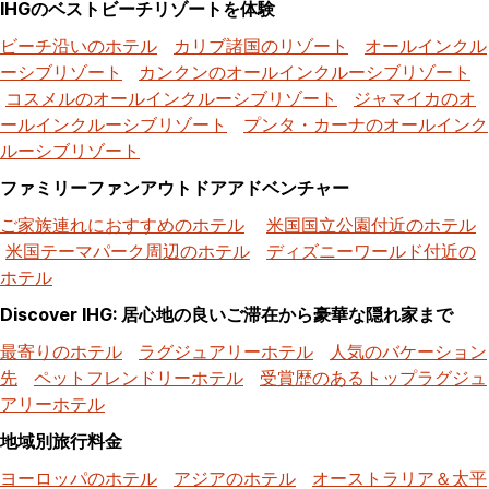
IHGのベストビーチリゾートを体験
ビーチ沿いのホテル
カリブ諸国のリゾート
オールインクル
ーシブリゾート
カンクンのオールインクルーシブリゾート
コスメルのオールインクルーシブリゾート
ジャマイカのオ
ールインクルーシブリゾート
プンタ・カーナのオールインク
ルーシブリゾート
ファミリーファンアウトドアアドベンチャー
ご家族連れにおすすめのホテル
米国国立公園付近のホテル
米国テーマパーク周辺のホテル
ディズニーワールド付近の
ホテル
Discover IHG: 居心地の良いご滞在から豪華な隠れ家まで
最寄りのホテル
ラグジュアリーホテル
人気のバケーション
先
ペットフレンドリーホテル
受賞歴のあるトップラグジュ
アリーホテル
地域別旅行料金
ヨーロッパのホテル
アジアのホテル
オーストラリア＆太平