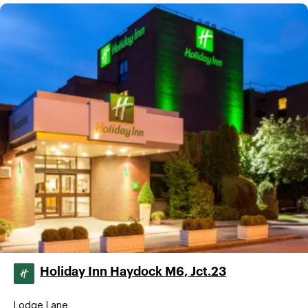
Holiday Inn Haydock M6, Jct.23
Lodge Lane