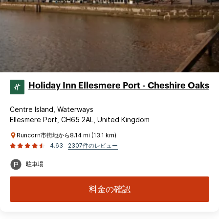
Holiday Inn Ellesmere Port - Cheshire Oaks
Centre Island, Waterways
Ellesmere Port, CH65 2AL, United Kingdom
Runcorn市街地から8.14 mi (13.1 km)
4.63
2307件のレビュー
駐車場
料金の確認