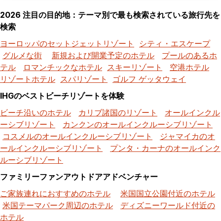
2026 注目の目的地：テーマ別で最も検索されている旅行先を
検索
ヨーロッパのセットジェットリゾート
シティ・エスケープ
グルメな街
新規および開業予定のホテル
プールのあるホ
テル
ロマンチックなホテル
スキーリゾート
空港ホテル
リゾートホテル
スパリゾート
ゴルフ ゲッタウェイ
IHGのベストビーチリゾートを体験
ビーチ沿いのホテル
カリブ諸国のリゾート
オールインクル
ーシブリゾート
カンクンのオールインクルーシブリゾート
コスメルのオールインクルーシブリゾート
ジャマイカのオ
ールインクルーシブリゾート
プンタ・カーナのオールインク
ルーシブリゾート
ファミリーファンアウトドアアドベンチャー
ご家族連れにおすすめのホテル
米国国立公園付近のホテル
米国テーマパーク周辺のホテル
ディズニーワールド付近の
ホテル