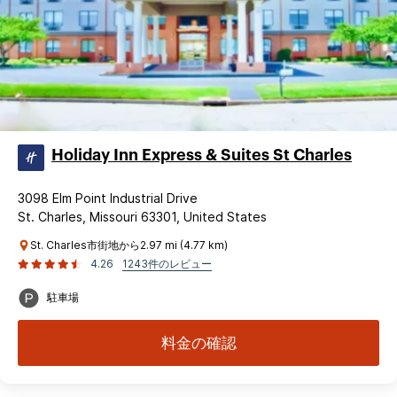
Holiday Inn Express & Suites St Charles
3098 Elm Point Industrial Drive
St. Charles, Missouri 63301, United States
St. Charles市街地から2.97 mi (4.77 km)
4.26
1243件のレビュー
駐車場
料金の確認