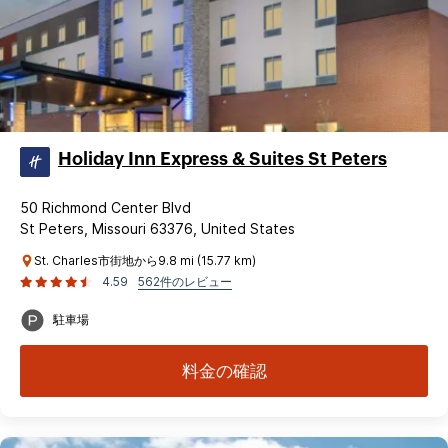
Holiday Inn Express & Suites St Peters
50 Richmond Center Blvd
St Peters, Missouri 63376, United States
St. Charles市街地から9.8 mi (15.77 km)
4.59
562件のレビュー
駐車場
料金の確認