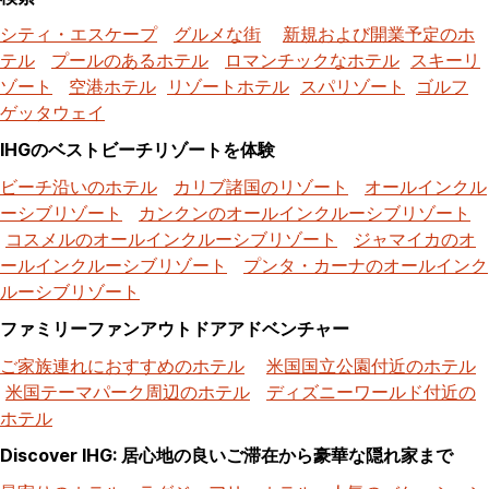
シティ・エスケープ
グルメな街
新規および開業予定のホ
テル
プールのあるホテル
ロマンチックなホテル
スキーリ
ゾート
空港ホテル
リゾートホテル
スパリゾート
ゴルフ
ゲッタウェイ
IHGのベストビーチリゾートを体験
ビーチ沿いのホテル
カリブ諸国のリゾート
オールインクル
ーシブリゾート
カンクンのオールインクルーシブリゾート
コスメルのオールインクルーシブリゾート
ジャマイカのオ
ールインクルーシブリゾート
プンタ・カーナのオールインク
ルーシブリゾート
ファミリーファンアウトドアアドベンチャー
ご家族連れにおすすめのホテル
米国国立公園付近のホテル
米国テーマパーク周辺のホテル
ディズニーワールド付近の
ホテル
Discover IHG: 居心地の良いご滞在から豪華な隠れ家まで