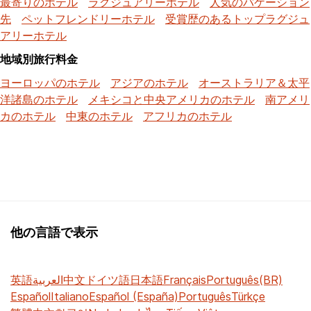
最寄りのホテル
ラグジュアリーホテル
人気のバケーション
先
ペットフレンドリーホテル
受賞歴のあるトップラグジュ
アリーホテル
地域別旅行料金
ヨーロッパのホテル
アジアのホテル
オーストラリア＆太平
洋諸島のホテル
メキシコと中央アメリカのホテル
南アメリ
カのホテル
中東のホテル
アフリカのホテル
他の言語で表示
英語
العربية
中文
ドイツ語
日本語
Français
Português(BR)
Español
Italiano
Español (España)
Português
Türkçe