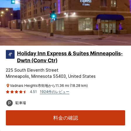
Holiday Inn Express & Suites Minneapolis-
Dwtn (Conv Ctr)
225 South Eleventh Street
Minneapolis, Minnesota 55403, United States
Vadnais Heights市街地から11.36 mi (18.28 km)
4.51
1924件のレビュー
駐車場
料金の確認