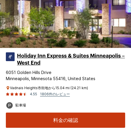
Holiday Inn Express & Suites Minneapolis –
West End
6051 Golden Hills Drive
Minneapolis, Minnesota 55416, United States
Vadnais Heights市街地から15.04 mi (24.21 km)
4.55
1806件のレビュー
駐車場
料金の確認