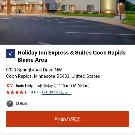
Holiday Inn Express & Suites Coon Rapids-
Blaine Area
9333 Springbrook Drive NW
Coon Rapids, Minnesota 55433, United States
Vadnais Heights市街地から11.19 mi (18.02 km)
4.67
1210件のレビュー
駐車場
料金の確認