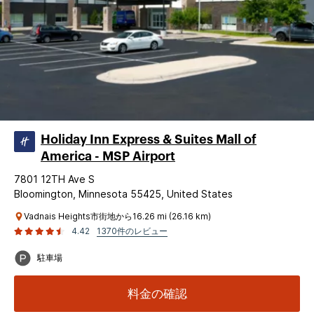
Holiday Inn Express & Suites Mall of
America - MSP Airport
7801 12TH Ave S
Bloomington, Minnesota 55425, United States
Vadnais Heights市街地から16.26 mi (26.16 km)
4.42
1370件のレビュー
駐車場
料金の確認