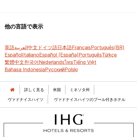
他の言語で表示
英語
العربية
中文
ドイツ語
日本語
Français
Português(BR)
Español
Italiano
Español (España)
Português
Türkçe
繁體中文
한국어
Nederlands
ไทย
Tiếng Việt
Bahasa Indonesia
Русский
Polski
詳しく見る
米国
ミネソタ州
ヴァドナイスハイツ
ヴァドナイスハイツのプール付きホテル