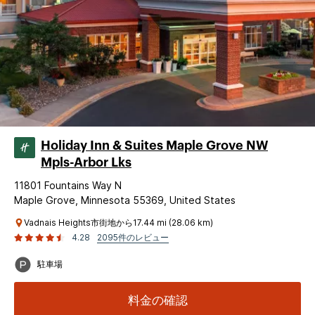
Holiday Inn & Suites Maple Grove NW
Mpls-Arbor Lks
11801 Fountains Way N
Maple Grove, Minnesota 55369, United States
Vadnais Heights市街地から17.44 mi (28.06 km)
4.28
2095件のレビュー
駐車場
料金の確認