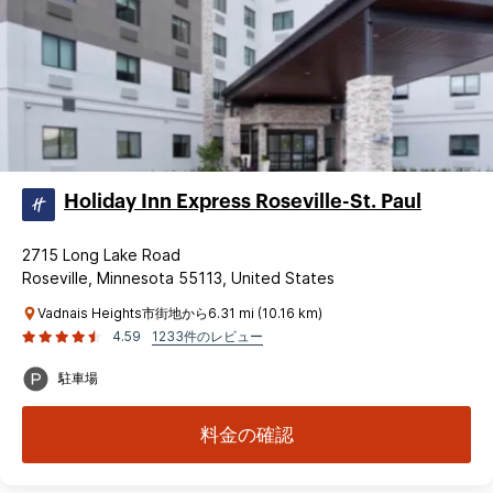
Holiday Inn Express Roseville-St. Paul
2715 Long Lake Road
Roseville, Minnesota 55113, United States
Vadnais Heights市街地から6.31 mi (10.16 km)
4.59
1233件のレビュー
駐車場
料金の確認