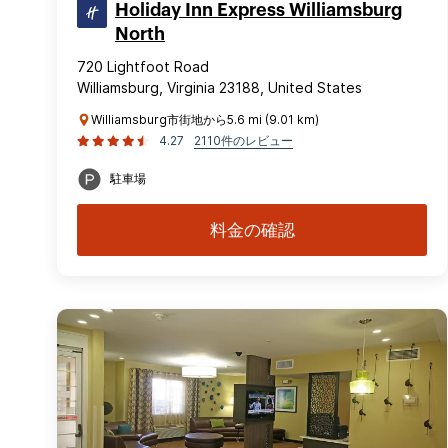
Holiday Inn Express Williamsburg
North
720 Lightfoot Road
Williamsburg, Virginia 23188, United States
Williamsburg市街地から5.6 mi (9.01 km)
4.27
2110件のレビュー
駐車場
料金の確認