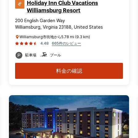
Holiday Inn Club Vacations
Williamsburg Resort
200 English Garden Way
Williamsburg, Virginia 23188, United States
Williamsburg市街地から5.78 mi (9.3 km)
4.48
665件のレビュー
駐車場
プール
料金の確認