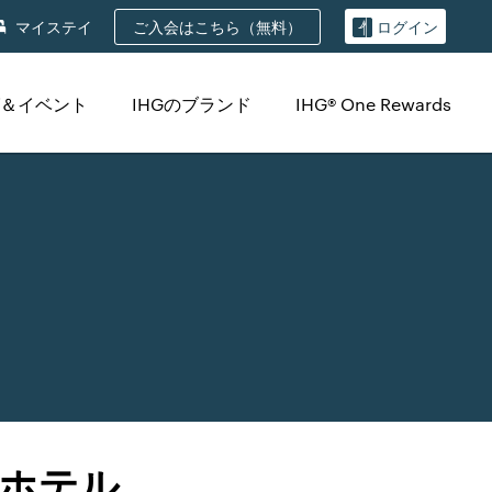
ご入会はこちら（無料）
マイステイ
ログイン
＆イベント
IHGのブランド
IHG® One Rewards
ホテル