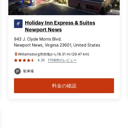
Holiday Inn Express & Suites
Newport News
943 J. Clyde Morris Blvd.
Newport News, Virginia 23601, United States
Williamsburg市街地から18.31 mi (29.47 km)
4.35
1708件のレビュー
駐車場
料金の確認