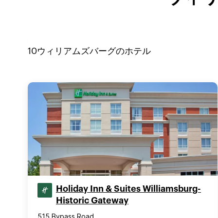
10
ウィリアムズバーグ
のホテル
Holiday Inn & Suites Williamsburg-
Historic Gateway
515 Bypass Road