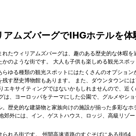
リアムズバーグでIHGホテルを体
まれたウィリアムズバーグは、趣のある歴史的な休暇を
たかのような街です。 大人も子供も楽しめる観光スポ
あらゆる種類の観光スポットにはたくさんのオプション
を残す歴史博物館もあります。 また、ダウンタウンに
まりエキサイティングではないかもしれませんので、近
ーグは、ヨーロッパをテーマにした公園で、グルメやシ
ル。歴史的な建築物と家族向けの施設が揃った多彩なホ
街地郊外には、イン、ゲストハウス、ロッジ、高級リゾ
られる街です。 州間高速道路のすぐそばにある街64 