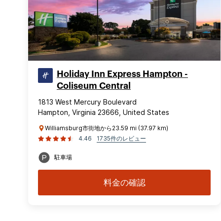
Holiday Inn Express Hampton -
Coliseum Central
1813 West Mercury Boulevard
Hampton, Virginia 23666, United States
Williamsburg市街地から23.59 mi (37.97 km)
4.46
1735件のレビュー
駐車場
料金の確認