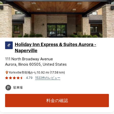
Holiday Inn Express & Suites Aurora -
Naperville
111 North Broadway Avenue
Aurora, Illinois 60505, United States
Yorkville市街地から10.92 mi (17.58 km)
4.79
1522件のレビュー
駐車場
料金の確認