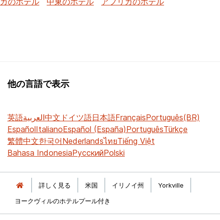
カのホテル
中東のホテル
アフリカのホテル
他の言語で表示
英語
العربية
中文
ドイツ語
日本語
Français
Português(BR)
Español
Italiano
Español (España)
Português
Türkçe
繁體中文
한국어
Nederlands
ไทย
Tiếng Việt
Bahasa Indonesia
Русский
Polski
詳しく見る
米国
イリノイ州
Yorkville
ヨークヴィルのホテルプール付き