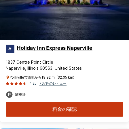
Holiday Inn Express Naperville
1837 Centre Point Circle
Naperville, Illinois 60563, United States
Yorkville市街地から19.92 mi (32.05 km)
4.25
767件のレビュー
駐車場
料金の確認