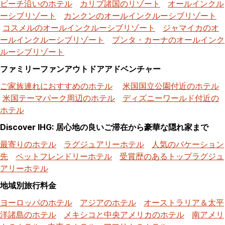
ビーチ沿いのホテル
カリブ諸国のリゾート
オールインクル
ーシブリゾート
カンクンのオールインクルーシブリゾート
コスメルのオールインクルーシブリゾート
ジャマイカのオ
ールインクルーシブリゾート
プンタ・カーナのオールインク
ルーシブリゾート
ファミリーファンアウトドアアドベンチャー
ご家族連れにおすすめのホテル
米国国立公園付近のホテル
米国テーマパーク周辺のホテル
ディズニーワールド付近の
ホテル
Discover IHG: 居心地の良いご滞在から豪華な隠れ家まで
最寄りのホテル
ラグジュアリーホテル
人気のバケーション
先
ペットフレンドリーホテル
受賞歴のあるトップラグジュ
アリーホテル
地域別旅行料金
ヨーロッパのホテル
アジアのホテル
オーストラリア＆太平
洋諸島のホテル
メキシコと中央アメリカのホテル
南アメリ