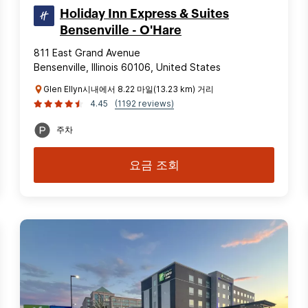
Holiday Inn Express & Suites
Bensenville - O'Hare
811 East Grand Avenue
Bensenville, Illinois 60106, United States
Glen Ellyn시내에서 8.22 마일(13.23 km) 거리
4.45
(1192 reviews)
주차
요금 조회