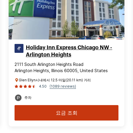
Holiday Inn Express Chicago NW -
Arlington Heights
2111 South Arlington Heights Road
Arlington Heights, Illinois 60005, United States
Glen Ellyn시내에서 12.5 마일(20.11 km) 거리
4.50
(1089 reviews)
주차
요금 조회