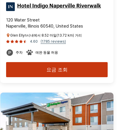
Hotel Indigo Naperville Riverwalk
120 Water Street
Naperville, Illinois 60540, United States
Glen Ellyn시내에서 8.52 마일(13.72 km) 거리
4.60
(1785 reviews)
주차
애완 동물 허용
요금 조회