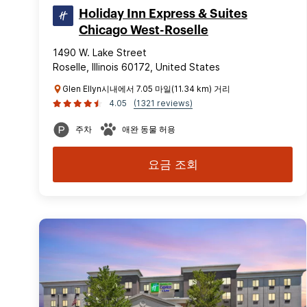
Holiday Inn Express & Suites
Chicago West-Roselle
1490 W. Lake Street
Roselle, Illinois 60172, United States
Glen Ellyn시내에서 7.05 마일(11.34 km) 거리
4.05
(1321 reviews)
주차
애완 동물 허용
요금 조회