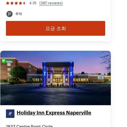
4.35
(387 reviews)
주차
요금 조회
Holiday Inn Express Naperville
1837 Centre Point Circle