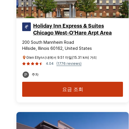
Holiday Inn Express & Suites
Chicago West-O'Hare Arpt Area
200 South Mannheim Road
Hillside, Illinois 60162, United States
Glen Ellyn시내에서 9.51 마일(15.31 km) 거리
4.04
(1776 reviews)
주차
요금 조회