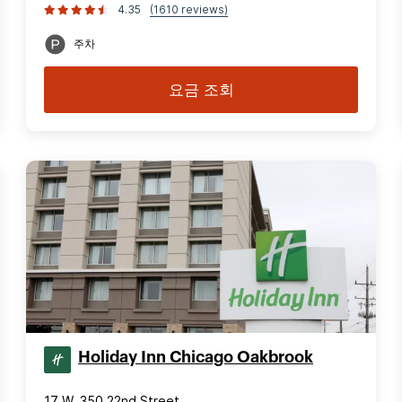
4.35
(1610 reviews)
주차
요금 조회
Holiday Inn Chicago Oakbrook
17 W. 350 22nd Street