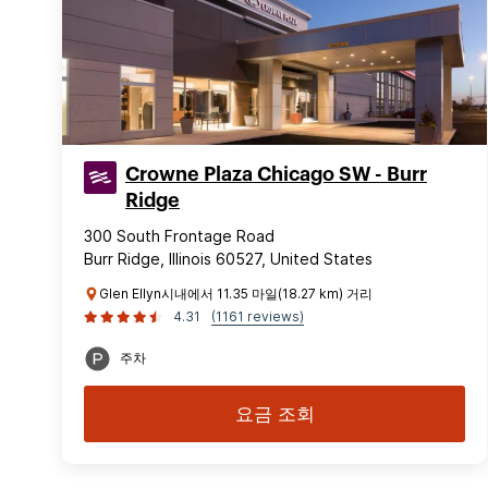
Crowne Plaza Chicago SW - Burr
Ridge
300 South Frontage Road
Burr Ridge, Illinois 60527, United States
Glen Ellyn시내에서 11.35 마일(18.27 km) 거리
4.31
(1161 reviews)
주차
요금 조회