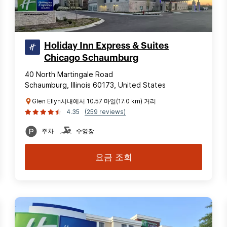
Holiday Inn Express & Suites
Chicago Schaumburg
40 North Martingale Road
Schaumburg, Illinois 60173, United States
Glen Ellyn시내에서 10.57 마일(17.0 km) 거리
4.35
(259 reviews)
주차
수영장
요금 조회