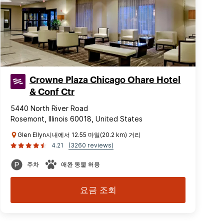
Crowne Plaza Chicago Ohare Hotel
& Conf Ctr
5440 North River Road
Rosemont, Illinois 60018, United States
Glen Ellyn시내에서 12.55 마일(20.2 km) 거리
4.21
(3260 reviews)
주차
애완 동물 허용
요금 조회