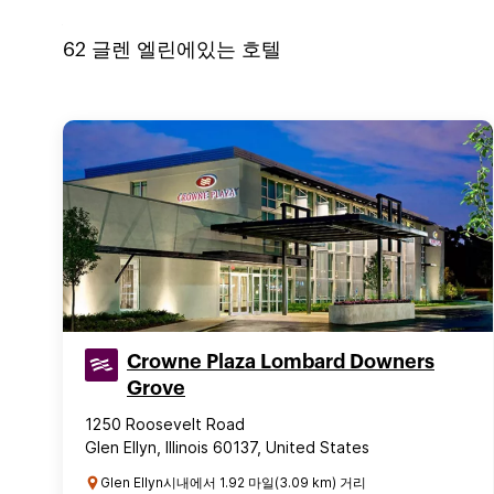
62
글렌 엘린
에있는 호텔
Crowne Plaza Lombard Downers
Grove
1250 Roosevelt Road
Glen Ellyn, Illinois 60137, United States
Glen Ellyn시내에서 1.92 마일(3.09 km) 거리