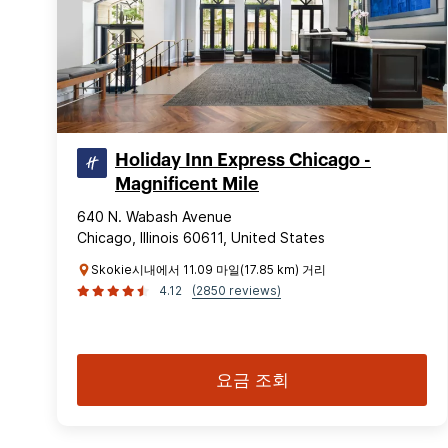
Holiday Inn Express Chicago -
Magnificent Mile
640 N. Wabash Avenue
Chicago, Illinois 60611, United States
Skokie시내에서 11.09 마일(17.85 km) 거리
4.12
(2850 reviews)
요금 조회