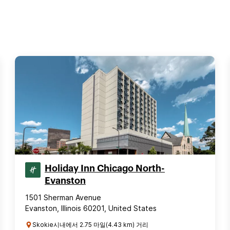
Holiday Inn Chicago North-
Evanston
1501 Sherman Avenue
Evanston, Illinois 60201, United States
Skokie시내에서 2.75 마일(4.43 km) 거리