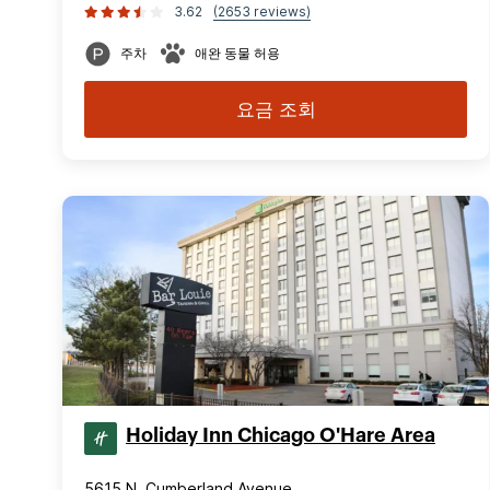
3.62
(2653 reviews)
주차
애완 동물 허용
요금 조회
Holiday Inn Chicago O'Hare Area
5615 N. Cumberland Avenue