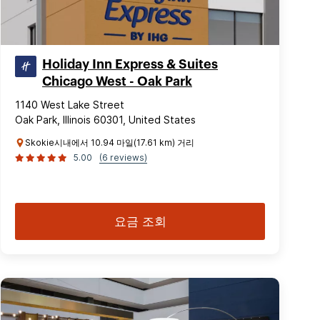
Holiday Inn Express & Suites
Chicago West - Oak Park
1140 West Lake Street
Oak Park, Illinois 60301, United States
Skokie시내에서 10.94 마일(17.61 km) 거리
5.00
(6 reviews)
요금 조회