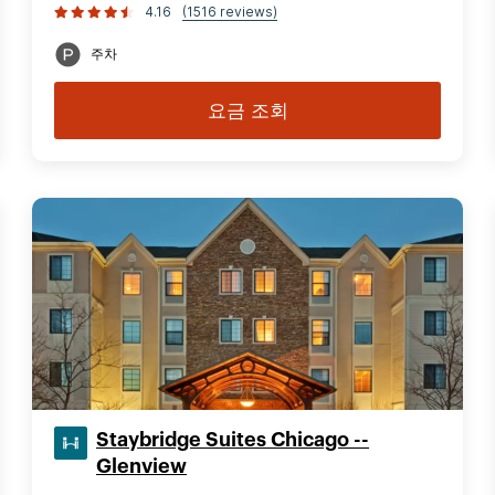
4.16
(1516 reviews)
주차
요금 조회
Staybridge Suites Chicago --
Glenview