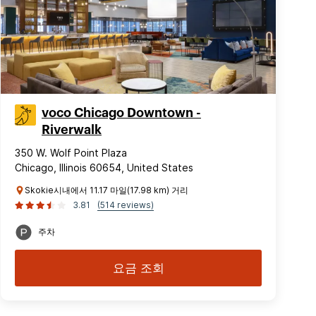
voco Chicago Downtown -
Riverwalk
350 W. Wolf Point Plaza
Chicago, Illinois 60654, United States
Skokie시내에서 11.17 마일(17.98 km) 거리
3.81
(514 reviews)
주차
요금 조회