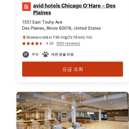
avid hotels Chicago O’Hare – Des
Plaines
1551 East Touhy Ave
Des Plaines, Illinois 60018, United States
Skokie시내에서 7.95 마일(12.79 km) 거리
4.39
(560 reviews)
주차
애완 동물 허용
요금 조회