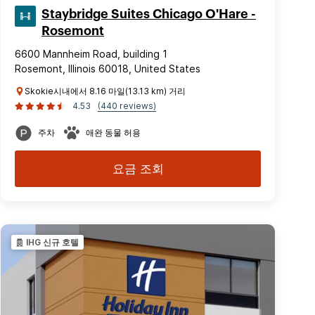
Staybridge Suites Chicago O'Hare -
Rosemont
6600 Mannheim Road, building 1
Rosemont, Illinois 60018, United States
Skokie시내에서 8.16 마일(13.13 km) 거리
4.53
(440 reviews)
주차
애완 동물 허용
요금 조회
IHG 신규 호텔