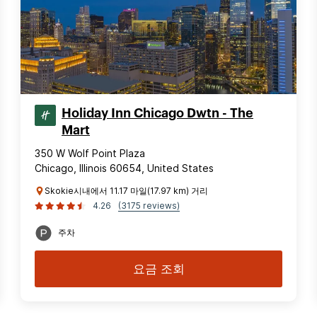
Holiday Inn Chicago Dwtn - The
Mart
350 W Wolf Point Plaza
Chicago, Illinois 60654, United States
Skokie시내에서 11.17 마일(17.97 km) 거리
4.26
(3175 reviews)
주차
요금 조회