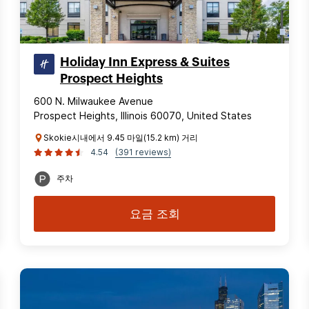
Holiday Inn Express & Suites
Prospect Heights
600 N. Milwaukee Avenue
Prospect Heights, Illinois 60070, United States
Skokie시내에서 9.45 마일(15.2 km) 거리
4.54
(391 reviews)
주차
요금 조회