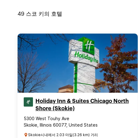
49
스코 키
의 호텔
Holiday Inn & Suites Chicago North
Shore (Skokie)
5300 West Touhy Ave
Skokie, Illinois 60077, United States
Skokie시내에서 2.03 마일(3.26 km) 거리