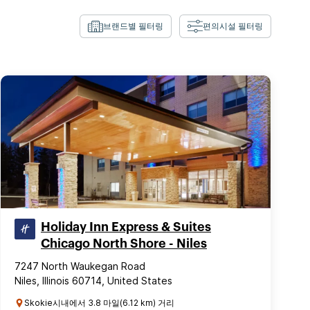
브랜드별 필터링
편의시설 필터링
Holiday Inn Express & Suites
Chicago North Shore - Niles
7247 North Waukegan Road
Niles, Illinois 60714, United States
Skokie시내에서 3.8 마일(6.12 km) 거리