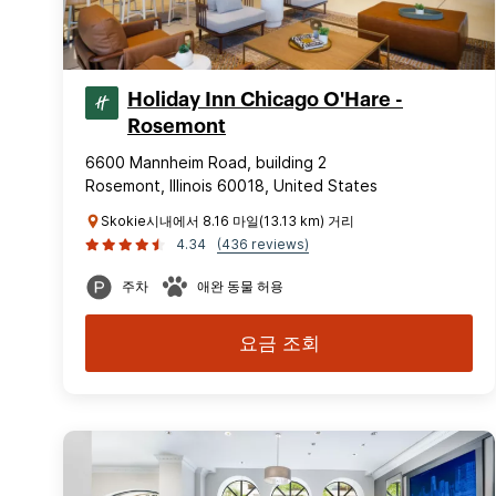
Holiday Inn Chicago O'Hare -
Rosemont
6600 Mannheim Road, building 2
Rosemont, Illinois 60018, United States
Skokie시내에서 8.16 마일(13.13 km) 거리
4.34
(436 reviews)
주차
애완 동물 허용
요금 조회