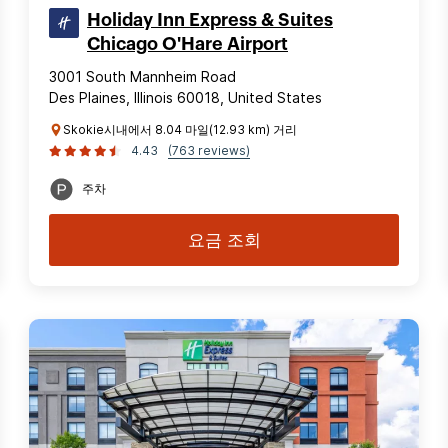
Holiday Inn Express & Suites
Chicago O'Hare Airport
3001 South Mannheim Road
Des Plaines, Illinois 60018, United States
Skokie시내에서 8.04 마일(12.93 km) 거리
4.43
(763 reviews)
주차
요금 조회