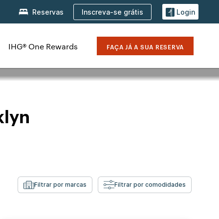
Inscreva-se grátis
Reservas
Login
IHG® One Rewards
FAÇA JÁ A SUA RESERVA
klyn
Filtrar por marcas
Filtrar por comodidades