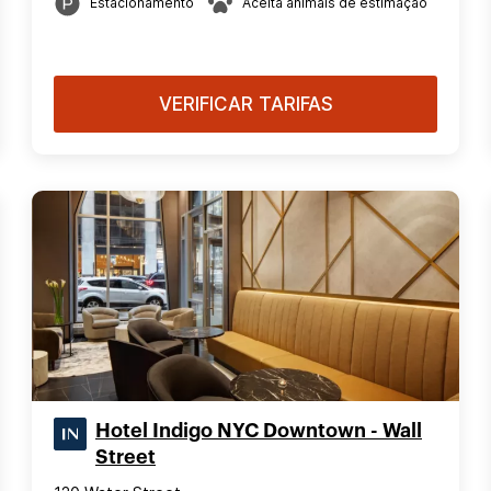
Estacionamento
Aceita animais de estimação
VERIFICAR TARIFAS
Hotel Indigo NYC Downtown - Wall
Street