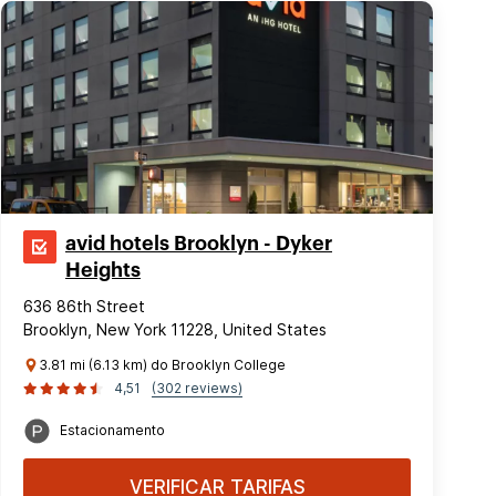
avid hotels Brooklyn - Dyker
Heights
636 86th Street
Brooklyn, New York 11228, United States
3.81 mi (6.13 km) do Brooklyn College
4,51
(302 reviews)
Estacionamento
VERIFICAR TARIFAS