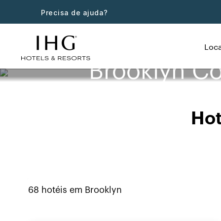
Precisa de ajuda?
Loca
Brooklyn Co
Hot
68
hotéis em
Brooklyn