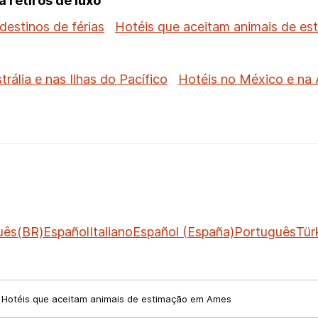
 retiros de luxo
 destinos de férias
Hotéis que aceitam animais de es
trália e nas Ilhas do Pacífico
Hotéis no México e na 
uês(BR)
Español
Italiano
Español (España)
Português
Tür
Hotéis que aceitam animais de estimação em Ames