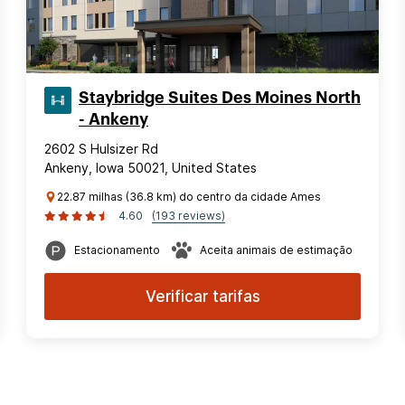
Staybridge Suites Des Moines North
- Ankeny
2602 S Hulsizer Rd
Ankeny, Iowa 50021, United States
22.87 milhas (36.8 km) do centro da cidade Ames
4.60
(193 reviews)
Estacionamento
Aceita animais de estimação
Verificar tarifas