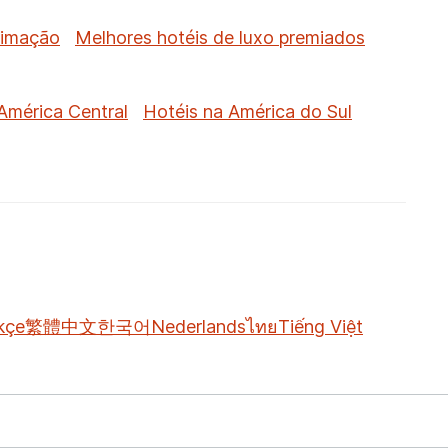
timação
Melhores hotéis de luxo premiados
América Central
Hotéis na América do Sul
kçe
繁體中文
한국어
Nederlands
ไทย
Tiếng Việt