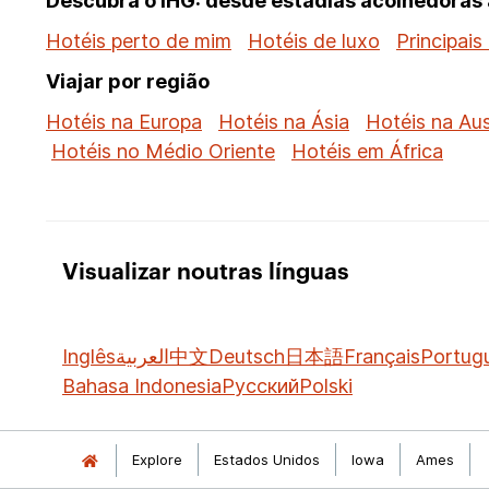
Descubra o IHG: desde estadias acolhedoras a
Hotéis perto de mim
Hotéis de luxo
Principais
Viajar por região
Hotéis na Europa
Hotéis na Ásia
Hotéis na Aus
Hotéis no Médio Oriente
Hotéis em África
Visualizar noutras línguas
Inglês
العربية
中文
Deutsch
日本語
Français
Portug
Bahasa Indonesia
Русский
Polski
Explore
Estados Unidos
Iowa
Ames