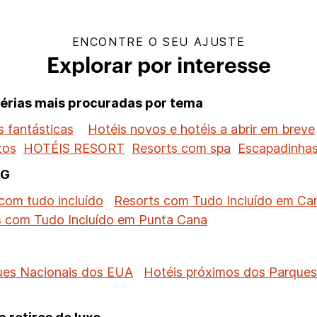
ENCONTRE O SEU AJUSTE
Explorar por interesse
férias mais procuradas por tema
 fantásticas
Hotéis novos e hotéis a abrir em breve
tos
HOTÉIS RESORT
Resorts com spa
Escapadinhas
HG
com tudo incluído
Resorts com Tudo Incluído em Ca
s com Tudo Incluído em Punta Cana
ues Nacionais dos EUA
Hotéis próximos dos Parque