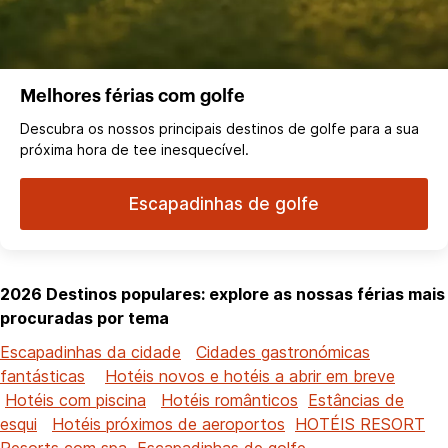
Melhores férias com golfe
Descubra os nossos principais destinos de golfe para a sua
próxima hora de tee inesquecível.
Escapadinhas de golfe
2026 Destinos populares: explore as nossas férias mais
procuradas por tema
Escapadinhas da cidade
Cidades gastronómicas
fantásticas
Hotéis novos e hotéis a abrir em breve
Hotéis com piscina
Hotéis românticos
Estâncias de
esqui
Hotéis próximos de aeroportos
HOTÉIS RESORT
Resorts com spa
Escapadinhas de golfe