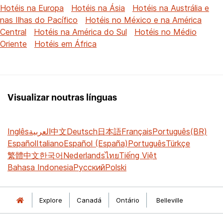
Hotéis na Europa
Hotéis na Ásia
Hotéis na Austrália e
nas Ilhas do Pacífico
Hotéis no México e na América
Central
Hotéis na América do Sul
Hotéis no Médio
Oriente
Hotéis em África
Visualizar noutras línguas
Inglês
العربية
中文
Deutsch
日本語
Français
Português(BR)
Español
Italiano
Español (España)
Português
Türkçe
繁體中文
한국어
Nederlands
ไทย
Tiếng Việt
Bahasa Indonesia
Русский
Polski
Explore
Canadá
Ontário
Belleville