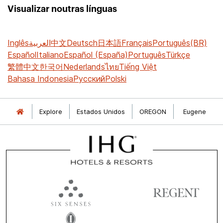
Visualizar noutras línguas
Inglês
العربية
中文
Deutsch
日本語
Français
Português(BR)
Español
Italiano
Español (España)
Português
Türkçe
繁體中文
한국어
Nederlands
ไทย
Tiếng Việt
Bahasa Indonesia
Русский
Polski
Explore
Estados Unidos
OREGON
Eugene