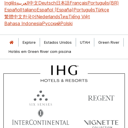
Inglês
العربية
中文
Deutsch
日本語
Français
Português(BR)
Español
Italiano
Español (España)
Português
Türkçe
繁體中文
한국어
Nederlands
ไทย
Tiếng Việt
Bahasa Indonesia
Русский
Polski
Explore
Estados Unidos
UTAH
Green River
Hotéis em Green River com piscina