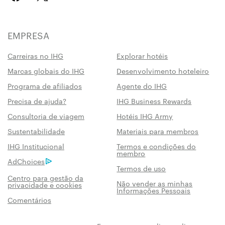
EMPRESA
Carreiras no IHG
Explorar hotéis
Marcas globais do IHG
Desenvolvimento hoteleiro
Programa de afiliados
Agente do IHG
Precisa de ajuda?
IHG Business Rewards
Consultoria de viagem
Hotéis IHG Army
Sustentabilidade
Materiais para membros
IHG Institucional
Termos e condições do
membro
AdChoices
Termos de uso
Centro para gestão da
Não vender as minhas
privacidade e cookies
Informações Pessoais
Comentários