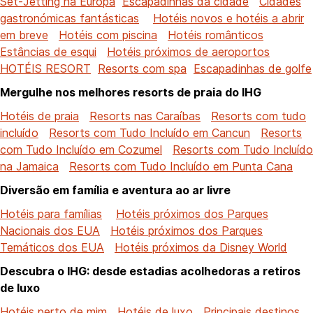
Set-Jetting na Europa
Escapadinhas da cidade
Cidades
gastronómicas fantásticas
Hotéis novos e hotéis a abrir
em breve
Hotéis com piscina
Hotéis românticos
Estâncias de esqui
Hotéis próximos de aeroportos
HOTÉIS RESORT
Resorts com spa
Escapadinhas de golfe
Mergulhe nos melhores resorts de praia do IHG
Hotéis de praia
Resorts nas Caraíbas
Resorts com tudo
incluído
Resorts com Tudo Incluído em Cancun
Resorts
com Tudo Incluído em Cozumel
Resorts com Tudo Incluído
na Jamaica
Resorts com Tudo Incluído em Punta Cana
Diversão em família e aventura ao ar livre
Hotéis para famílias
Hotéis próximos dos Parques
Nacionais dos EUA
Hotéis próximos dos Parques
Temáticos dos EUA
Hotéis próximos da Disney World
Descubra o IHG: desde estadias acolhedoras a retiros
de luxo
Hotéis perto de mim
Hotéis de luxo
Principais destinos