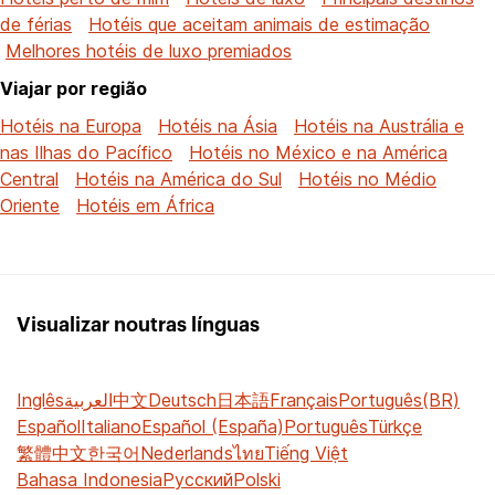
de férias
Hotéis que aceitam animais de estimação
Melhores hotéis de luxo premiados
Viajar por região
Hotéis na Europa
Hotéis na Ásia
Hotéis na Austrália e
nas Ilhas do Pacífico
Hotéis no México e na América
Central
Hotéis na América do Sul
Hotéis no Médio
Oriente
Hotéis em África
Visualizar noutras línguas
Inglês
العربية
中文
Deutsch
日本語
Français
Português(BR)
Español
Italiano
Español (España)
Português
Türkçe
繁體中文
한국어
Nederlands
ไทย
Tiếng Việt
Bahasa Indonesia
Русский
Polski