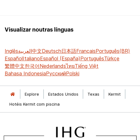
Visualizar noutras línguas
Inglês
العربية
中文
Deutsch
日本語
Français
Português(BR)
Español
Italiano
Español (España)
Português
Türkçe
繁體中文
한국어
Nederlands
ไทย
Tiếng Việt
Bahasa Indonesia
Русский
Polski
Explore
Estados Unidos
Texas
Kermit
Hotéis Kermit com piscina