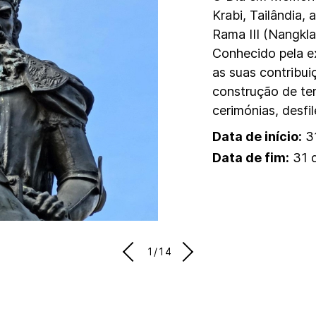
Krabi, Tailândia
Rama III (Nangkla
Conhecido pela e
as suas contribui
construção de tem
cerimónias, desfil
Data de início:
31
Data de fim:
31 
1/14