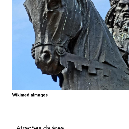
WikimediaImages
Atrações da área