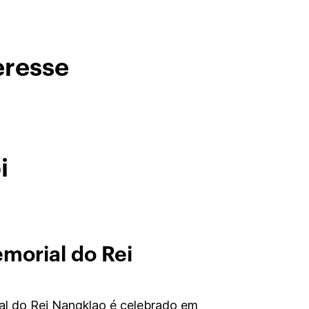
eresse
i
morial do Rei
l do Rei Nangklao é celebrado em