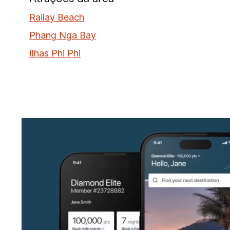
Railay Beach
Phang Nga Bay
Ilhas Phi Phi