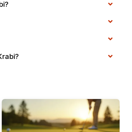
bi?
Krabi?