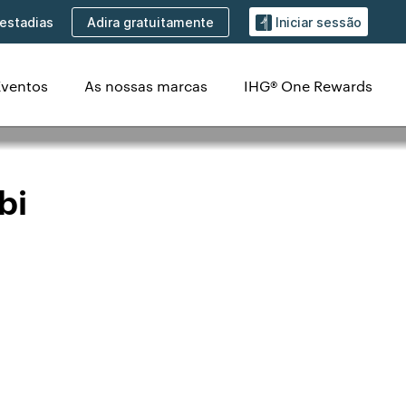
Adira gratuitamente
estadias
Iniciar sessão
Eventos
As nossas marcas
IHG® One Rewards
bi