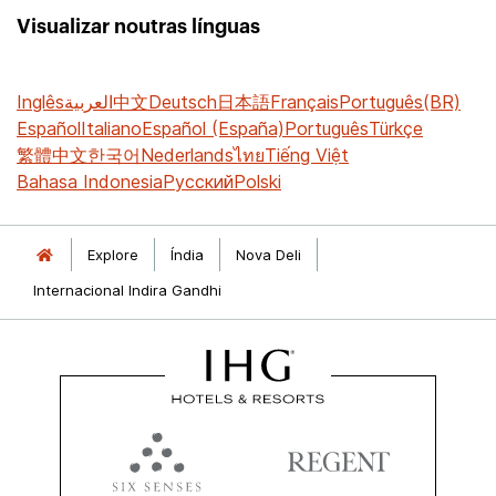
Visualizar noutras línguas
Inglês
العربية
中文
Deutsch
日本語
Français
Português(BR)
Español
Italiano
Español (España)
Português
Türkçe
繁體中文
한국어
Nederlands
ไทย
Tiếng Việt
Bahasa Indonesia
Русский
Polski
Explore
Índia
Nova Deli
Internacional Indira Gandhi