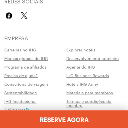
REDES SOCIAIS
EMPRESA
Carreiras no IHG
Explorar hotéis
Marcas globais do IHG
Desenvolvimento hoteleiro
Programa de afiliados
Agente do IHG
Precisa de ajuda?
IHG Business Rewards
Consultoria de viagem
Hotéis IHG Army
Sustentabilidade
Materiais para membros
IHG Institucional
Termos e condições do
membro
AdChoices
Termos de uso
RESERVE AGORA
Centro para gestão da
Não vender as minhas
privacidade e cookies
Informações Pessoais