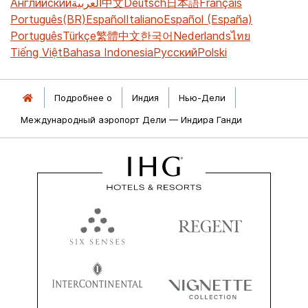
Английский
العربية
中文
Deutsch
日本語
Français
Português(BR)
Español
Italiano
Español (España)
Português
Türkçe
繁體中文
한국어
Nederlands
ไทย
Tiếng Việt
Bahasa Indonesia
Русский
Polski
Подробнее о
Индия
Нью-Дели
Международный аэропорт Дели — Индира Ганди