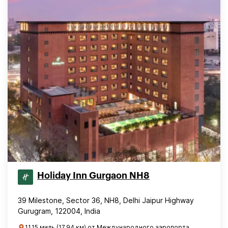
Holiday Inn Gurgaon NH8
39 Milestone, Sector 36, NH8, Delhi Jaipur Highway
Gurugram, 122004, India
11.15 миль (17.94 км) от Международного аэропорта