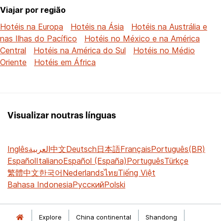
Viajar por região
Hotéis na Europa
Hotéis na Ásia
Hotéis na Austrália e
nas Ilhas do Pacífico
Hotéis no México e na América
Central
Hotéis na América do Sul
Hotéis no Médio
Oriente
Hotéis em África
Visualizar noutras línguas
Inglês
العربية
中文
Deutsch
日本語
Français
Português(BR)
Español
Italiano
Español (España)
Português
Türkçe
繁體中文
한국어
Nederlands
ไทย
Tiếng Việt
Bahasa Indonesia
Русский
Polski
Explore
China continental
Shandong