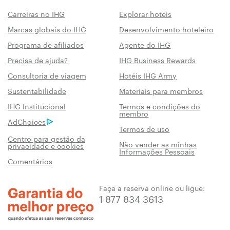
Carreiras no IHG
Explorar hotéis
Marcas globais do IHG
Desenvolvimento hoteleiro
Programa de afiliados
Agente do IHG
Precisa de ajuda?
IHG Business Rewards
Consultoria de viagem
Hotéis IHG Army
Sustentabilidade
Materiais para membros
IHG Institucional
Termos e condições do
membro
AdChoices
Termos de uso
Centro para gestão da
Não vender as minhas
privacidade e cookies
Informações Pessoais
Comentários
Faça a reserva online ou ligue:
1 877 834 3613