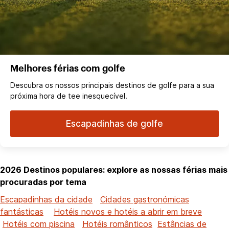
Melhores férias com golfe
Descubra os nossos principais destinos de golfe para a sua
próxima hora de tee inesquecível.
Escapadinhas de golfe
2026 Destinos populares: explore as nossas férias mais
procuradas por tema
Escapadinhas da cidade
Cidades gastronómicas
fantásticas
Hotéis novos e hotéis a abrir em breve
Hotéis com piscina
Hotéis românticos
Estâncias de