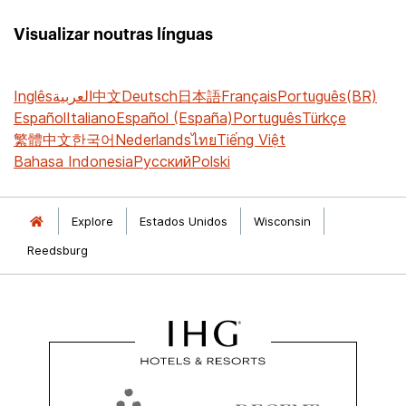
Visualizar noutras línguas
Inglês
العربية
中文
Deutsch
日本語
Français
Português(BR)
Español
Italiano
Español (España)
Português
Türkçe
繁體中文
한국어
Nederlands
ไทย
Tiếng Việt
Bahasa Indonesia
Русский
Polski
Explore
Estados Unidos
Wisconsin
Reedsburg