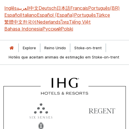
Inglês
العربية
中文
Deutsch
日本語
Français
Português(BR)
Español
Italiano
Español (España)
Português
Türkçe
繁體中文
한국어
Nederlands
ไทย
Tiếng Việt
Bahasa Indonesia
Русский
Polski
Explore
Reino Unido
Stoke-on-trent
Hotéis que aceitam animais de estimação em Stoke-on-trent