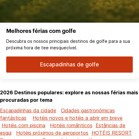
Melhores férias com golfe
Descubra os nossos principais destinos de golfe para a sua
próxima hora de tee inesquecível.
Escapadinhas de golfe
2026 Destinos populares: explore as nossas férias mais
procuradas por tema
Escapadinhas da cidade
Cidades gastronómicas
fantásticas
Hotéis novos e hotéis a abrir em breve
Hotéis com piscina
Hotéis românticos
Estâncias de
esqui
Hotéis próximos de aeroportos
HOTÉIS RESORT