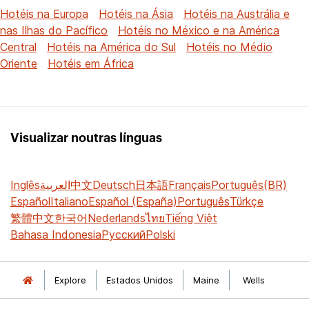
Hotéis na Europa
Hotéis na Ásia
Hotéis na Austrália e
nas Ilhas do Pacífico
Hotéis no México e na América
Central
Hotéis na América do Sul
Hotéis no Médio
Oriente
Hotéis em África
Visualizar noutras línguas
Inglês
العربية
中文
Deutsch
日本語
Français
Português(BR)
Español
Italiano
Español (España)
Português
Türkçe
繁體中文
한국어
Nederlands
ไทย
Tiếng Việt
Bahasa Indonesia
Русский
Polski
Explore
Estados Unidos
Maine
Wells