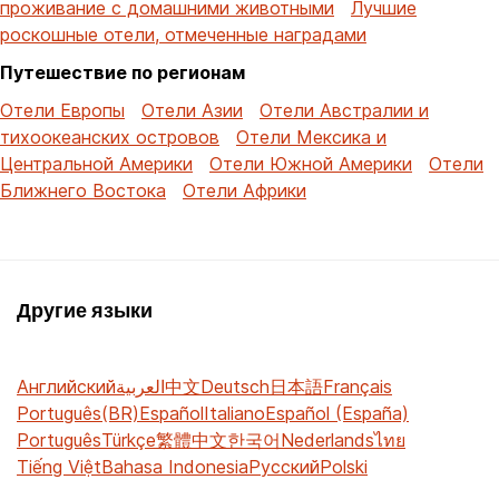
проживание с домашними животными
Лучшие
роскошные отели, отмеченные наградами
Путешествие по регионам
Отели Европы
Отели Азии
Отели Австралии и
тихоокеанских островов
Отели Мексика и
Центральной Америки
Отели Южной Америки
Отели
Ближнего Востока
Отели Африки
Другие языки
Английский
العربية
中文
Deutsch
日本語
Français
Português(BR)
Español
Italiano
Español (España)
Português
Türkçe
繁體中文
한국어
Nederlands
ไทย
Tiếng Việt
Bahasa Indonesia
Русский
Polski