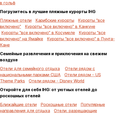
в гольф
Погрузитесь в лучшие пляжные курорты IHG
Пляжные отели
Карибские курорты
Курорты "все
включено"
Курорты "все включено" в Канкуне
Курорты "все включено" в Косумеле
Курорты "все
включено" на Ямайке
Курорты "все включено" в Пунта-
Кане
Семейные развлечения и приключения на свежем
воздухе
Отели для семейного отдыха
Отели рядом с
национальными парками США
Отели рядом - US
Theme Parks
Отели рядом - Disney World
Откройте для себя IHG: от уютных отелей до
роскошных отелей
Ближайшие отели
Роскошные отели
Популярные
направления для отдыха
Отели, разрешающие