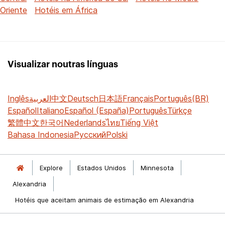
Oriente
Hotéis em África
Visualizar noutras línguas
Inglês
العربية
中文
Deutsch
日本語
Français
Português(BR)
Español
Italiano
Español (España)
Português
Türkçe
繁體中文
한국어
Nederlands
ไทย
Tiếng Việt
Bahasa Indonesia
Русский
Polski
Explore
Estados Unidos
Minnesota
Alexandria
Hotéis que aceitam animais de estimação em Alexandria