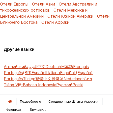
Отели Европы
Отели Азии
Отели Австралии и
тихоокеанских островов
Отели Мексика и
Центральной Америки
Отели Южной Америки
Отели
Ближнего Востока
Отели Африки
Другие языки
Английский
العربية
中文
Deutsch
日本語
Français
Português(BR)
Español
Italiano
Español (España)
Português
Türkçe
繁體中文
한국어
Nederlands
ไทย
Tiếng Việt
Bahasa Indonesia
Русский
Polski
Подробнее о
Соединенные Штаты Америки
Флорида
Бруксвилл