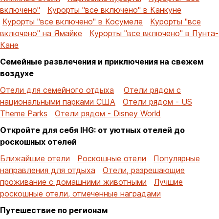
включено"
Курорты "все включено" в Канкуне
Курорты "все включено" в Косумеле
Курорты "все
включено" на Ямайке
Курорты "все включено" в Пунта-
Кане
Семейные развлечения и приключения на свежем
воздухе
Отели для семейного отдыха
Отели рядом с
национальными парками США
Отели рядом - US
Theme Parks
Отели рядом - Disney World
Откройте для себя IHG: от уютных отелей до
роскошных отелей
Ближайшие отели
Роскошные отели
Популярные
направления для отдыха
Отели, разрешающие
проживание с домашними животными
Лучшие
роскошные отели, отмеченные наградами
Путешествие по регионам